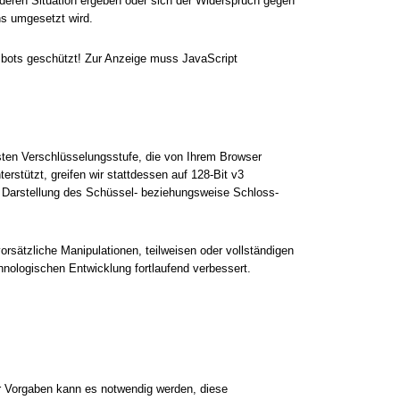
nderen Situation ergeben oder sich der Widerspruch gegen
ns umgesetzt wird.
mbots geschützt! Zur Anzeige muss JavaScript
sten Verschlüsselungsstufe, die von Ihrem Browser
erstützt, greifen wir stattdessen auf 128-Bit v3
en Darstellung des Schüssel- beziehungsweise Schloss-
rsätzliche Manipulationen, teilweisen oder vollständigen
nologischen Entwicklung fortlaufend verbessert.
r Vorgaben kann es notwendig werden, diese