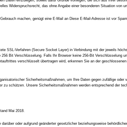
n Daten einzulegen, soweit dafür Gründe vorliegen, die sich aus Ihrer beso
nerelles Widerspruchsrecht, das ohne Angabe einer besonderen Situation von u
t Gebrauch machen, genügt eine E-Mail an
Diese E-Mail-Adresse ist vor Spa
ete SSL-Verfahren (Secure Socket Layer) in Verbindung mit der jeweils höch
e 256 Bit Verschlüsselung. Falls Ihr Browser keine 256-Bit Verschlüsselung unt
etauftrittes verschlüsselt übertragen wird, erkennen Sie an der geschlossen
ganisatorischer Sicherheitsmaßnahmen, um Ihre Daten gegen zufällige oder vo
itter zu schützen. Unsere Sicherheitsmaßnahmen werden entsprechend der tech
Stand Mai 2018.
 darüber oder aufgrund geänderter gesetzlicher beziehungsweise behördliche