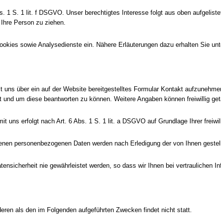
bs. 1 S. 1 lit. f DSGVO. Unser berechtigtes Interesse folgt aus oben aufgel
Ihre Person zu ziehen.
okies sowie Analysedienste ein. Nähere Erläuterungen dazu erhalten Sie unt
 mit uns über ein auf der Website bereitgestelltes Formular Kontakt aufzunehme
t und um diese beantworten zu können. Weitere Angaben können freiwillig get
ns erfolgt nach Art. 6 Abs. 1 S. 1 lit. a DSGVO auf Grundlage Ihrer freiwillig
benen personenbezogenen Daten werden nach Erledigung der von Ihnen gestell
tensicherheit nie gewährleistet werden, so dass wir Ihnen bei vertraulichen 
deren als den im Folgenden aufgeführten Zwecken findet nicht statt.