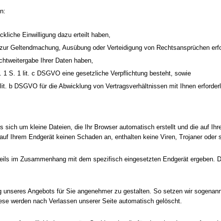
n:
ckliche Einwilligung dazu erteilt haben,
O zur Geltendmachung, Ausübung oder Verteidigung von Rechtsansprüchen erfo
chtweitergabe Ihrer Daten haben,
s. 1 S. 1 lit. c DSGVO eine gesetzliche Verpflichtung besteht, sowie
lit. b DSGVO für die Abwicklung von Vertragsverhältnissen mit Ihnen erforderli
es sich um kleine Dateien, die Ihr Browser automatisch erstellt und die auf I
auf Ihrem Endgerät keinen Schaden an, enthalten keine Viren, Trojaner oder 
weils im Zusammenhang mit dem spezifisch eingesetzten Endgerät ergeben. Di
ng unseres Angebots für Sie angenehmer zu gestalten. So setzen wir sogenan
iese werden nach Verlassen unserer Seite automatisch gelöscht.